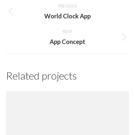
Project
PREVIOUS
navigation
World Clock App
Previous
project:
NEXT
App Concept
Next
project:
Related projects