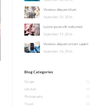
Vivamus aliquam ictum
September 20, 2016
Lorem ipsum elit nulla emet
September 19, 2016
Vivamus aliquam ornare sapien
September 18, 2016
Blog Categories
Design
(5)
Lifestyle
(6)
Photography
(5)
Travel
(6)