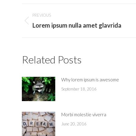
Post
PREVIOUS
navigation
Lorem ipsum nulla amet glavrida
Previous
post:
Related Posts
Why lorem ipsum is awesome
September 18, 2016
Morbi molestie viverra
June 20, 2016