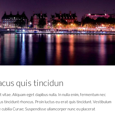
cus quis tincidun
rit vitae. Aliquam eget dapibus nulla. In nulla enim, fermentum nec
cus tincidunt rhoncus. Proin luctus eu erat quis tincidunt. Vestibulum
ere cubilia Curae; Suspendisse ullamcorper nunc eu placerat