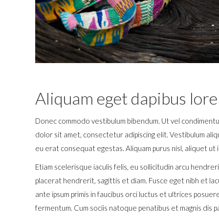
Aliquam eget dapibus lor
Donec commodo vestibulum bibendum. Ut vel condimentum r
dolor sit amet, consectetur adipiscing elit. Vestibulum aliq
eu erat consequat egestas. Aliquam purus nisl, aliquet ut
Etiam scelerisque iaculis felis, eu sollicitudin arcu hendre
placerat hendrerit, sagittis et diam. Fusce eget nibh et la
ante ipsum primis in faucibus orci luctus et ultrices posu
fermentum. Cum sociis natoque penatibus et magnis dis par