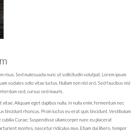
em
isus. Sed malesuada nunc ut sollicitudin volutpat. Lorem ipsum
uam sodales odio vitae luctus. Nullam non nisl orci. Sed faucibus nisl
 interdum sed, cursus sed mauris.
rit vitae. Aliquam eget dapibus nulla. In nulla enim, fermentum nec
cus tincidunt rhoncus. Proin luctus eu erat quis tincidunt. Vestibulum
ere cubilia Curae; Suspendisse ullamcorper nunc eu placerat
turient montes, nascetur ridiculus mus. Etiam dui libero, tempor